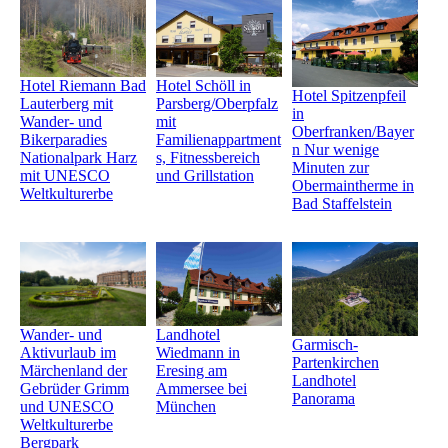
Hotel Riemann Bad
Hotel Schöll in
Hotel Spitzenpfeil
Lauterberg mit
Parsberg/Oberpfalz
in
Wander- und
mit
Oberfranken/Bayer
Bikerparadies
Familienappartment
n Nur wenige
Nationalpark Harz
s, Fitnessbereich
Minuten zur
mit UNESCO
und Grillstation
Obermaintherme in
Weltkulturerbe
Bad Staffelstein
Landhotel
Wander- und
Garmisch-
Wiedmann in
Aktivurlaub im
Partenkirchen
Eresing am
Märchenland der
Landhotel
Ammersee bei
Gebrüder Grimm
Panorama
München
und UNESCO
Weltkulturerbe
Bergpark