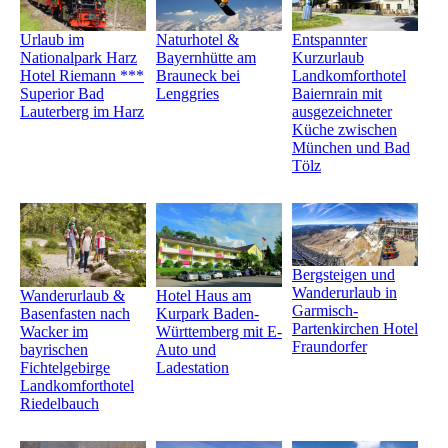
Urlaub im
Entspannter
Naturhotel &
Nationalpark Harz
Kurzurlaub
Bayernhütte am
Hotel Riemann ***
Landkomforthotel
Brauneck bei
Superior Bad
Baiernrain mit
Lenggries
Lauterberg im Harz
ausgezeichneter
Küche zwischen
München und Bad
Tölz
Bergsteigen und
Wanderurlaub in
Wanderurlaub &
Hotel Haus am
Garmisch-
Basenfasten nach
Kurpark Baden-
Partenkirchen Hotel
Wacker im
Württemberg mit E-
Fraundorfer
bayrischen
Auto und
Fichtelgebirge
Ladestation
Landkomforthotel
Riedelbauch