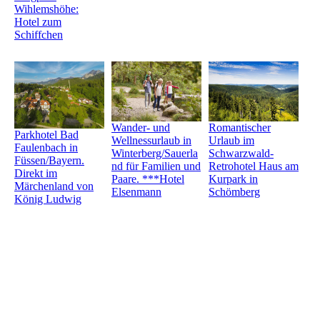
Wihlemshöhe:
Hotel zum
Schiffchen
Wander- und
Romantischer
Parkhotel Bad
Wellnessurlaub in
Urlaub im
Faulenbach in
Winterberg/Sauerla
Schwarzwald-
Füssen/Bayern.
nd für Familien und
Retrohotel Haus am
Direkt im
Paare. ***Hotel
Kurpark in
Märchenland von
Elsenmann
Schömberg
König Ludwig